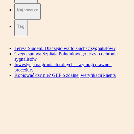
Najnowsze
Tagi
Teresa Siudem: Dlaczego warto słuchać sygnalistów?
Czego sprawa Szpitala Południowego uczy o ochronie
sygnalistów
Inwestycja na gruntach rolnych – wymogi prawne i
procedury
Kopiować czy nie? GIIF o zdalnej weryfikacji klienta