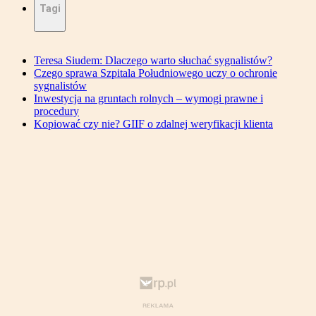
Tagi
Teresa Siudem: Dlaczego warto słuchać sygnalistów?
Czego sprawa Szpitala Południowego uczy o ochronie
sygnalistów
Inwestycja na gruntach rolnych – wymogi prawne i
procedury
Kopiować czy nie? GIIF o zdalnej weryfikacji klienta