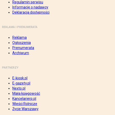
Regulamin serwisu
Informacje o nadawcy
Deklaracja dostępności
REKLAMA I PRENUMERATA
Reklama
Ogłoszenia
Prenumerata
Archiwum
PARTNERZY
E-kiosk.pl
E-gazety.pl
Nexto.pl
Mała księgowość
Kancelarierp.pl
Wieści Rolnicze
Życie Warszawy