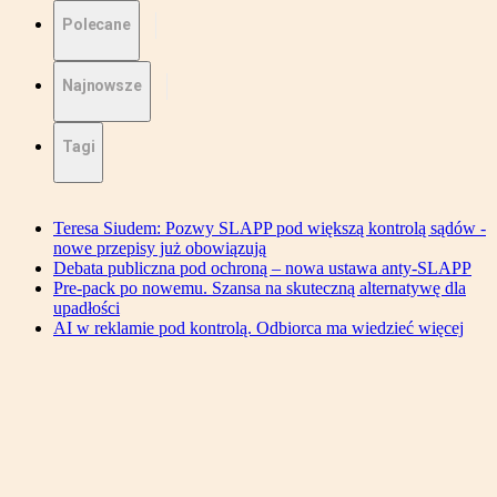
Polecane
Najnowsze
Tagi
Teresa Siudem: Pozwy SLAPP pod większą kontrolą sądów -
nowe przepisy już obowiązują
Debata publiczna pod ochroną – nowa ustawa anty-SLAPP
Pre-pack po nowemu. Szansa na skuteczną alternatywę dla
upadłości
AI w reklamie pod kontrolą. Odbiorca ma wiedzieć więcej