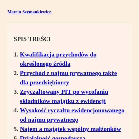
Marcin Szymankiewicz
SPIS TREŚCI
Kwalifikacja przychodów do
określonego źródła
Przychód z najmu prywatnego także
dla przedsiębiorcy
Zryczałtowany PIT po wycofaniu
składników majątku z ewidencji
Wysokość ryczałtu ewidencjonowanego
od najmu prywatnego
Najem a majątek wspólny małżonków
Działalność gospodarcza