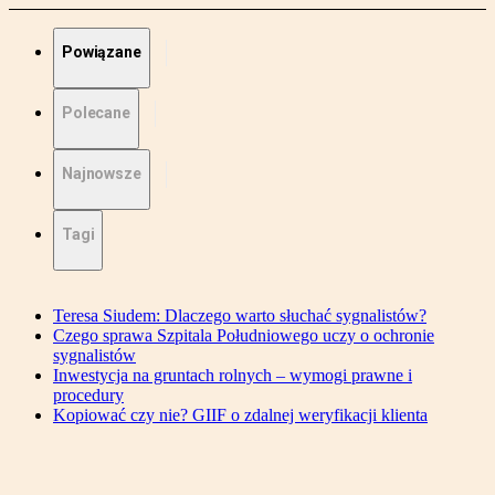
Powiązane
Polecane
Najnowsze
Tagi
Teresa Siudem: Dlaczego warto słuchać sygnalistów?
Czego sprawa Szpitala Południowego uczy o ochronie
sygnalistów
Inwestycja na gruntach rolnych – wymogi prawne i
procedury
Kopiować czy nie? GIIF o zdalnej weryfikacji klienta