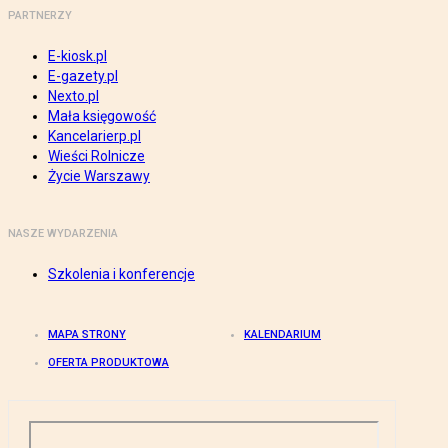
PARTNERZY
E-kiosk.pl
E-gazety.pl
Nexto.pl
Mała księgowość
Kancelarierp.pl
Wieści Rolnicze
Życie Warszawy
NASZE WYDARZENIA
Szkolenia i konferencje
MAPA STRONY
KALENDARIUM
OFERTA PRODUKTOWA