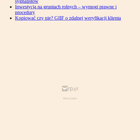
sygnalistów
Inwestycja na gruntach rolnych – wymogi prawne i
procedury
Kopiować czy nie? GIIF o zdalnej weryfikacji klienta