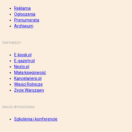
Reklama
Ogłoszenia
Prenumerata
Archiwum
PARTNERZY
E-kiosk.pl
E-gazety.pl
Nexto.pl
Mała księgowość
Kancelarierp.pl
Wieści Rolnicze
Życie Warszawy
NASZE WYDARZENIA
Szkolenia i konferencje