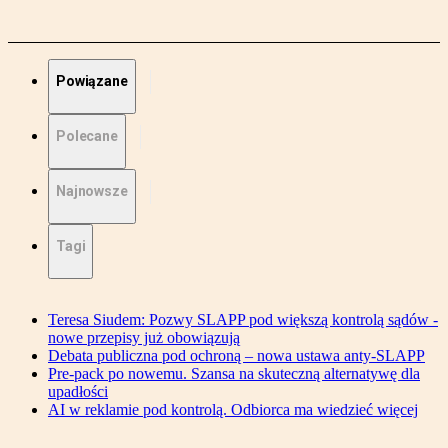
Powiązane
Polecane
Najnowsze
Tagi
Teresa Siudem: Pozwy SLAPP pod większą kontrolą sądów -
nowe przepisy już obowiązują
Debata publiczna pod ochroną – nowa ustawa anty-SLAPP
Pre-pack po nowemu. Szansa na skuteczną alternatywę dla
upadłości
AI w reklamie pod kontrolą. Odbiorca ma wiedzieć więcej