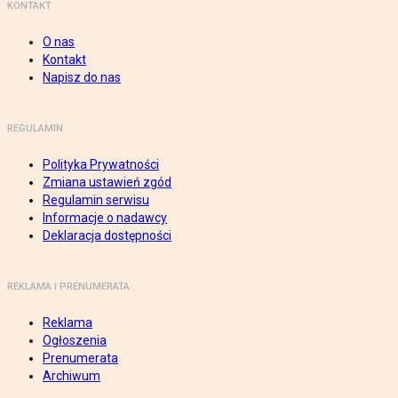
KONTAKT
O nas
Kontakt
Napisz do nas
REGULAMIN
Polityka Prywatności
Zmiana ustawień zgód
Regulamin serwisu
Informacje o nadawcy
Deklaracja dostępności
REKLAMA I PRENUMERATA
Reklama
Ogłoszenia
Prenumerata
Archiwum