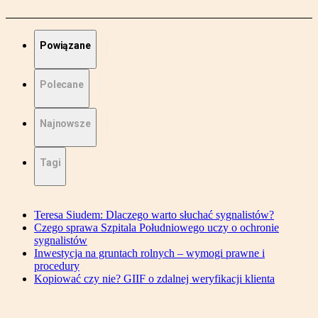
Powiązane
Polecane
Najnowsze
Tagi
Teresa Siudem: Dlaczego warto słuchać sygnalistów?
Czego sprawa Szpitala Południowego uczy o ochronie
sygnalistów
Inwestycja na gruntach rolnych – wymogi prawne i
procedury
Kopiować czy nie? GIIF o zdalnej weryfikacji klienta