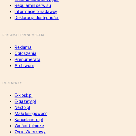
Regulamin serwisu
Informacje o nadawcy
Deklaracja dostępności
REKLAMA I PRENUMERATA
Reklama
Ogłoszenia
Prenumerata
Archiwum
PARTNERZY
E-kiosk.pl
E-gazety.pl
Nexto.pl
Mała księgowość
Kancelarierp.pl
Wieści Rolnicze
Życie Warszawy