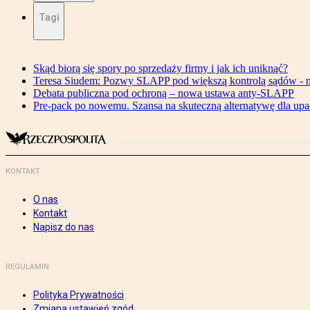
Tagi
Skąd biorą się spory po sprzedaży firmy i jak ich uniknąć?
Teresa Siudem: Pozwy SLAPP pod większą kontrolą sądów - n
Debata publiczna pod ochroną – nowa ustawa anty-SLAPP
Pre-pack po nowemu. Szansa na skuteczną alternatywę dla upa
KONTAKT
O nas
Kontakt
Napisz do nas
REGULAMIN
Polityka Prywatności
Zmiana ustawień zgód