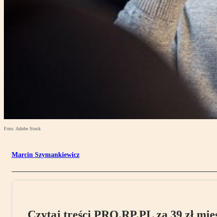
Foto: Adobe Stock
Marcin Szymankiewicz
Czytaj treści PRO.RP.PL za 39 zł mies