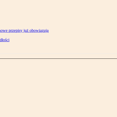
owe przepisy już obowiązują
dłości