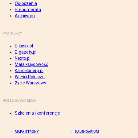
Ogłoszenia
Prenumerata
Archiwum
PARTNERZY
E-kiosk.pl
E-gazety.pl
Nexto.pl
Mała księgowość
Kancelarierp.pl
Wieści Rolnicze
Życie Warszawy
NASZE WYDARZENIA
Szkolenia i konferencje
MAPA STRONY
KALENDARIUM