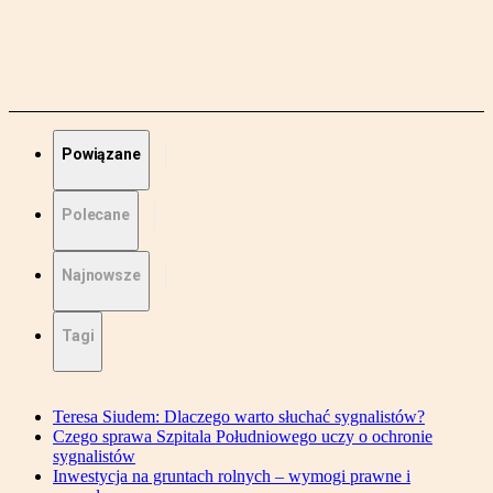
Powiązane
Polecane
Najnowsze
Tagi
Teresa Siudem: Dlaczego warto słuchać sygnalistów?
Czego sprawa Szpitala Południowego uczy o ochronie
sygnalistów
Inwestycja na gruntach rolnych – wymogi prawne i