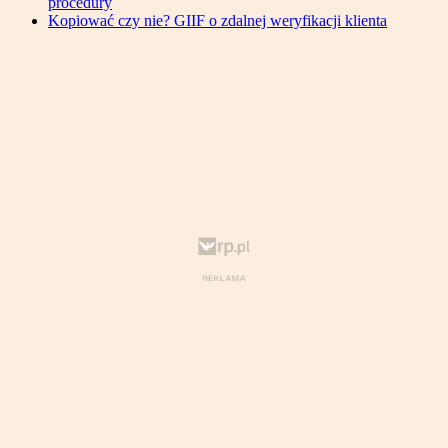
procedury
Kopiować czy nie? GIIF o zdalnej weryfikacji klienta