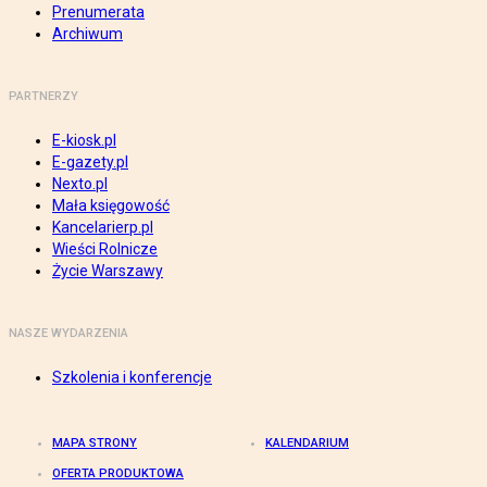
Prenumerata
Archiwum
PARTNERZY
E-kiosk.pl
E-gazety.pl
Nexto.pl
Mała księgowość
Kancelarierp.pl
Wieści Rolnicze
Życie Warszawy
NASZE WYDARZENIA
Szkolenia i konferencje
MAPA STRONY
KALENDARIUM
OFERTA PRODUKTOWA