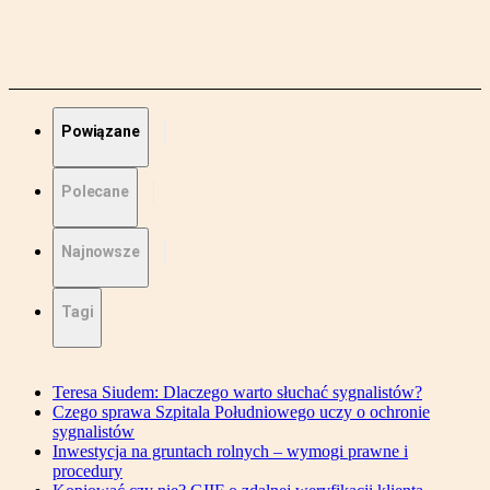
Powiązane
Polecane
Najnowsze
Tagi
Teresa Siudem: Dlaczego warto słuchać sygnalistów?
Czego sprawa Szpitala Południowego uczy o ochronie
sygnalistów
Inwestycja na gruntach rolnych – wymogi prawne i
procedury