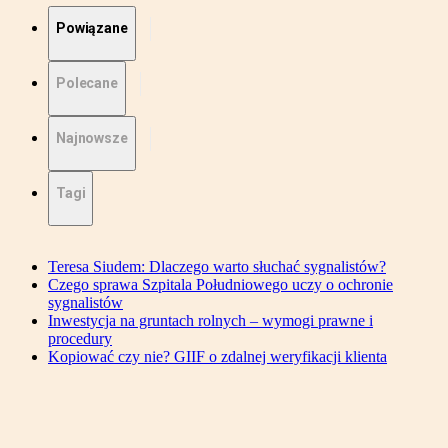
Powiązane
Polecane
Najnowsze
Tagi
Teresa Siudem: Dlaczego warto słuchać sygnalistów?
Czego sprawa Szpitala Południowego uczy o ochronie
sygnalistów
Inwestycja na gruntach rolnych – wymogi prawne i
procedury
Kopiować czy nie? GIIF o zdalnej weryfikacji klienta