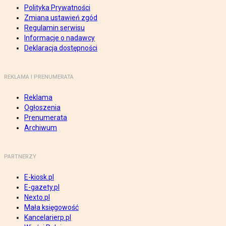
Polityka Prywatności
Zmiana ustawień zgód
Regulamin serwisu
Informacje o nadawcy
Deklaracja dostępności
REKLAMA I PRENUMERATA
Reklama
Ogłoszenia
Prenumerata
Archiwum
PARTNERZY
E-kiosk.pl
E-gazety.pl
Nexto.pl
Mała księgowość
Kancelarierp.pl