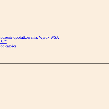
bchodzenie opodatkowania. Wyrok WSA
KSeF
od całości