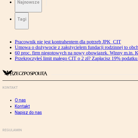
Najnowsze
Tagi
Pracownik nie jest kontrahentem dla potrzeb JPK_CIT
Umowa o dożywocie z założycielem fundacji rodzinnej to o
60 proc. firm niegotowych na nowy obowiązek. Winny m.in. 
Przekroczyłeś limit małego CIT o 2 zł? Zapłacisz 19% podatku 
KONTAKT
O nas
Kontakt
Napisz do nas
REGULAMIN