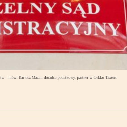
ępstw – mówi Bartosz Mazur, doradca podatkowy, partner w Gekko Taxens.