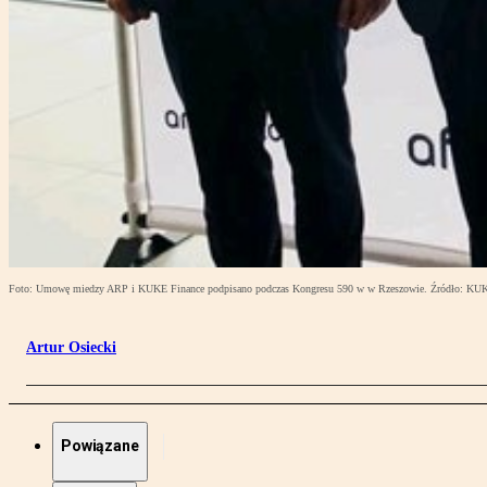
Foto: Umowę miedzy ARP i KUKE Finance podpisano podczas Kongresu 590 w w Rzeszowie. Źródło: KU
Artur Osiecki
Powiązane