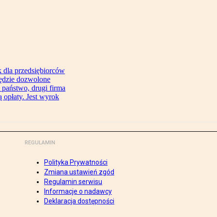
 dla przedsiębiorców
będzie dozwolone
 państwo, drugi firma
 opłaty. Jest wyrok
REGULAMIN
Polityka Prywatności
Zmiana ustawień zgód
Regulamin serwisu
Informacje o nadawcy
Deklaracja dostępności