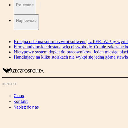
Polecane
Najnowsze
Kolejna odsłona sporu o zwrot subwencji z PFR. Ważny wyrok
Firmy audytorskie dostaną więcej swobody. Co nie zakazane 
Nietypowy system dopłat do pracowników. Jeden miesiąc płaci
Handlujący na kilku stoiskach nie wykpi się jedną górną stawką
KONTAKT
O nas
Kontakt
Napisz do nas