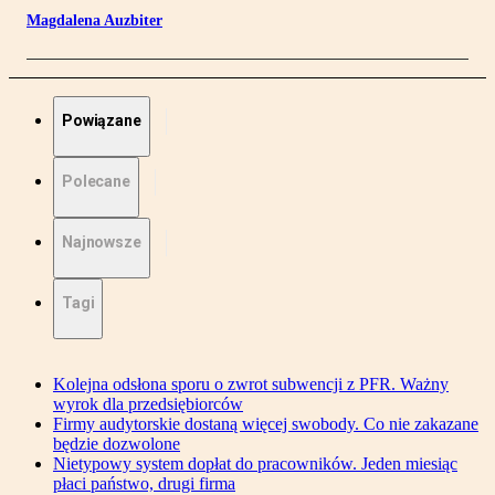
Magdalena Auzbiter
Powiązane
Polecane
Najnowsze
Tagi
Kolejna odsłona sporu o zwrot subwencji z PFR. Ważny
wyrok dla przedsiębiorców
Firmy audytorskie dostaną więcej swobody. Co nie zakazane
będzie dozwolone
Nietypowy system dopłat do pracowników. Jeden miesiąc
płaci państwo, drugi firma