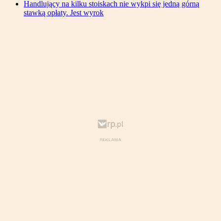
Handlujący na kilku stoiskach nie wykpi się jedną górną
stawką opłaty. Jest wyrok