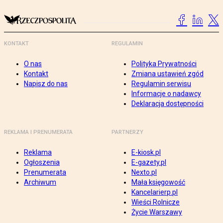
KONTAKT
REGULAMIN
O nas
Polityka Prywatności
Kontakt
Zmiana ustawień zgód
Napisz do nas
Regulamin serwisu
Informacje o nadawcy
Deklaracja dostępności
REKLAMA I PRENUMERATA
PARTNERZY
Reklama
E-kiosk.pl
Ogłoszenia
E-gazety.pl
Prenumerata
Nexto.pl
Archiwum
Mała księgowość
Kancelarierp.pl
Wieści Rolnicze
Życie Warszawy