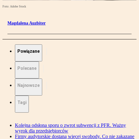
Foto: Adobe Stock
Magdalena Auzbiter
Powiązane
Polecane
Najnowsze
Tagi
Kolejna odsłona sporu o zwrot subwencji z PFR. Ważny
wyrok dla przedsiębiorców
Firmy audytorskie dostaną więcej swobody. Co nie zakazane