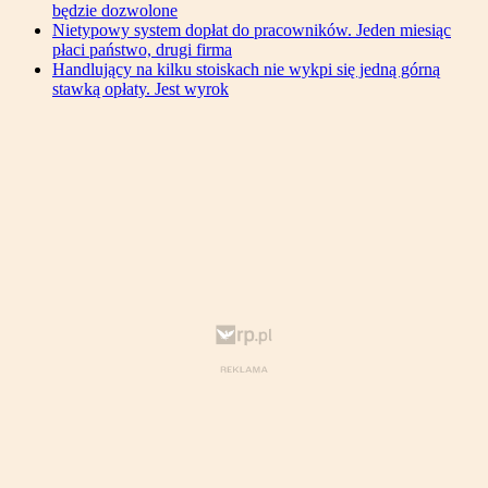
będzie dozwolone
Nietypowy system dopłat do pracowników. Jeden miesiąc
płaci państwo, drugi firma
Handlujący na kilku stoiskach nie wykpi się jedną górną
stawką opłaty. Jest wyrok