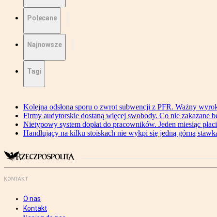
Polecane
Najnowsze
Tagi
Kolejna odsłona sporu o zwrot subwencji z PFR. Ważny wyrok
Firmy audytorskie dostaną więcej swobody. Co nie zakazane 
Nietypowy system dopłat do pracowników. Jeden miesiąc płaci
Handlujący na kilku stoiskach nie wykpi się jedną górną stawką
KONTAKT
O nas
Kontakt