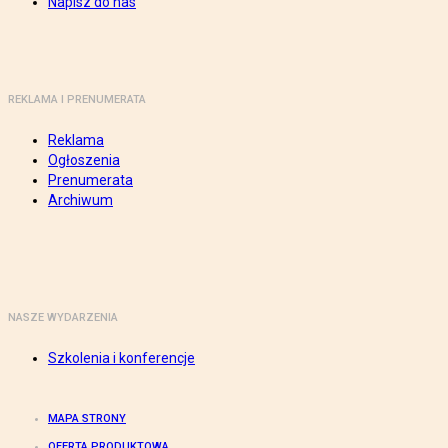
Napisz do nas
REKLAMA I PRENUMERATA
Reklama
Ogłoszenia
Prenumerata
Archiwum
NASZE WYDARZENIA
Szkolenia i konferencje
MAPA STRONY
OFERTA PRODUKTOWA