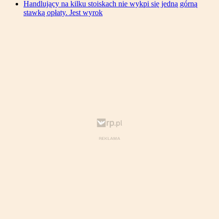
Handlujący na kilku stoiskach nie wykpi się jedną górną
stawką opłaty. Jest wyrok