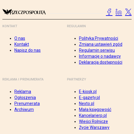
KONTAKT
REGULAMIN
O nas
Polityka Prywatności
Kontakt
Zmiana ustawień zgód
Napisz do nas
Regulamin serwisu
Informacje o nadawcy
Deklaracja dostępności
REKLAMA I PRENUMERATA
PARTNERZY
Reklama
E-kiosk.pl
Ogłoszenia
E-gazety.pl
Prenumerata
Nexto.pl
Archiwum
Mała księgowość
Kancelarierp.pl
Wieści Rolnicze
Życie Warszawy