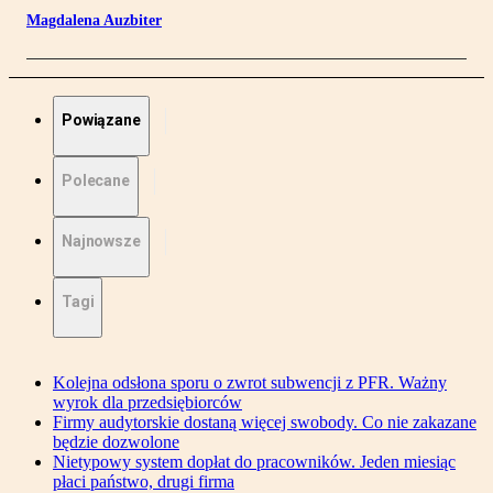
Magdalena Auzbiter
Powiązane
Polecane
Najnowsze
Tagi
Kolejna odsłona sporu o zwrot subwencji z PFR. Ważny
wyrok dla przedsiębiorców
Firmy audytorskie dostaną więcej swobody. Co nie zakazane
będzie dozwolone
Nietypowy system dopłat do pracowników. Jeden miesiąc
płaci państwo, drugi firma