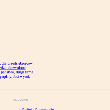
 dla przedsiębiorców
będzie dozwolone
 państwo, drugi firma
 opłaty. Jest wyrok
REGULAMIN
Polityka Prywatności