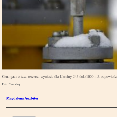
Cena gazu z tzw. rewersu wyniesie dla Ukrainy 245 dol./1000 m3, zapowiedzi
Foto: Bloomberg
Magdalena Auzbiter