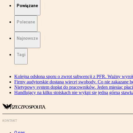
Powiązane
Polecane
Najnowsze
Tagi
Kolejna odsłona sporu o zwrot subwencji z PFR. Ważny wyrok
Firmy audytorskie dostaną więcej swobody. Co nie zakazane 
Nietypowy system dopłat do pracowników. Jeden miesiąc płaci
Handlujący na kilku stoiskach nie wykpi się jedną górną stawką
KONTAKT
O nas