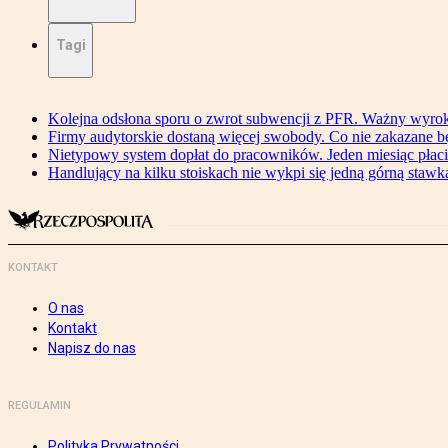
Tagi
Kolejna odsłona sporu o zwrot subwencji z PFR. Ważny wyrok
Firmy audytorskie dostaną więcej swobody. Co nie zakazane 
Nietypowy system dopłat do pracowników. Jeden miesiąc płaci
Handlujący na kilku stoiskach nie wykpi się jedną górną stawką
KONTAKT
O nas
Kontakt
Napisz do nas
REGULAMIN
Polityka Prywatności