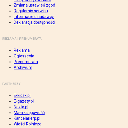
Zmiana ustawień zgód
Regulamin serwisu
Informacje o nadawcy
Deklaracja dostępności
REKLAMA I PRENUMERATA
Reklama
Ogłoszenia
Prenumerata
Archiwum
PARTNERZY
E-kiosk.pl
E-gazety.pl
Nexto.pl
Mała księgowość
Kancelarierp.pl
Wieści Rolnicze