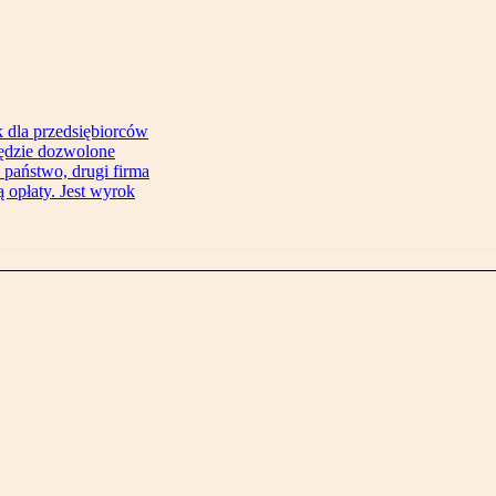
 dla przedsiębiorców
będzie dozwolone
 państwo, drugi firma
 opłaty. Jest wyrok