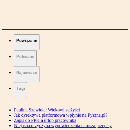
Powiązane
Polecane
Najnowsze
Tagi
Paulina Szewioła: Wiekowi stażyści
Jak dyrektywa platformowa wpłynie na Pyszne.pl?
Zapis do PPK a urlop pracownika
Niejasna przyczyna wypowiedzenia narusza przepisy