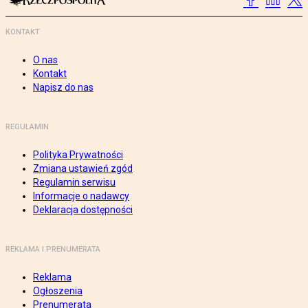
KONTAKT
O nas
Kontakt
Napisz do nas
REGULAMIN
Polityka Prywatności
Zmiana ustawień zgód
Regulamin serwisu
Informacje o nadawcy
Deklaracja dostępności
REKLAMA I PRENUMERATA
Reklama
Ogłoszenia
Prenumerata