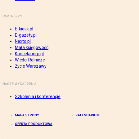
PARTNERZY
E-kiosk.pl
E-gazety.pl
Nexto.pl
Mała księgowość
Kancelarierp.pl
Wieści Rolnicze
Życie Warszawy
NASZE WYDARZENIA
Szkolenia i konferencje
MAPA STRONY
KALENDARIUM
OFERTA PRODUKTOWA