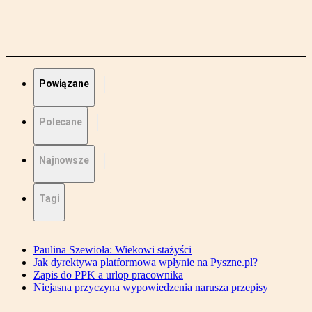
Powiązane
Polecane
Najnowsze
Tagi
Paulina Szewioła: Wiekowi stażyści
Jak dyrektywa platformowa wpłynie na Pyszne.pl?
Zapis do PPK a urlop pracownika
Niejasna przyczyna wypowiedzenia narusza przepisy