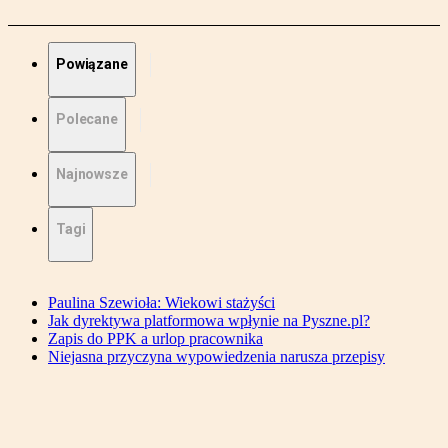
Powiązane
Polecane
Najnowsze
Tagi
Paulina Szewioła: Wiekowi stażyści
Jak dyrektywa platformowa wpłynie na Pyszne.pl?
Zapis do PPK a urlop pracownika
Niejasna przyczyna wypowiedzenia narusza przepisy