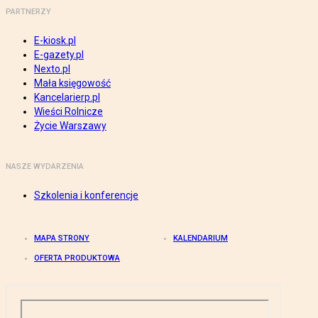
PARTNERZY
E-kiosk.pl
E-gazety.pl
Nexto.pl
Mała księgowość
Kancelarierp.pl
Wieści Rolnicze
Życie Warszawy
NASZE WYDARZENIA
Szkolenia i konferencje
MAPA STRONY
KALENDARIUM
OFERTA PRODUKTOWA