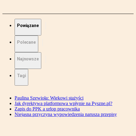
Powiązane
Polecane
Najnowsze
Tagi
Paulina Szewioła: Wiekowi stażyści
Jak dyrektywa platformowa wpłynie na Pyszne.pl?
Zapis do PPK a urlop pracownika
Niejasna przyczyna wypowiedzenia narusza przepisy