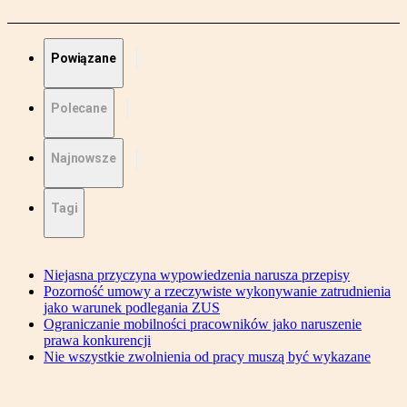
Powiązane
Polecane
Najnowsze
Tagi
Niejasna przyczyna wypowiedzenia narusza przepisy
Pozorność umowy a rzeczywiste wykonywanie zatrudnienia
jako warunek podlegania ZUS
Ograniczanie mobilności pracowników jako naruszenie
prawa konkurencji
Nie wszystkie zwolnienia od pracy muszą być wykazane