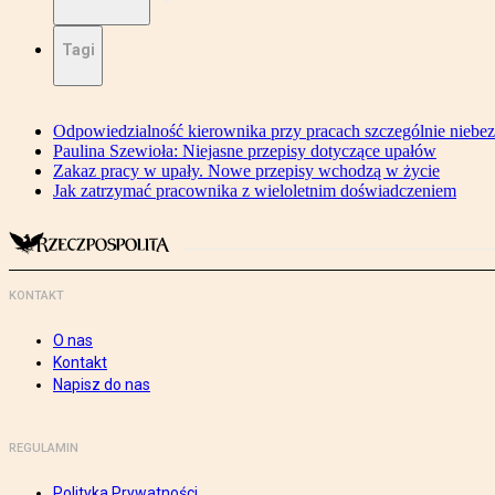
Tagi
Odpowiedzialność kierownika przy pracach szczególnie niebe
Paulina Szewioła: Niejasne przepisy dotyczące upałów
Zakaz pracy w upały. Nowe przepisy wchodzą w życie
Jak zatrzymać pracownika z wieloletnim doświadczeniem
KONTAKT
O nas
Kontakt
Napisz do nas
REGULAMIN
Polityka Prywatności