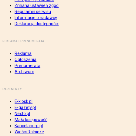
Zmiana ustawień zgód
Regulamin serwisu
Informacje o nadawcy
Deklaracja dostępności
REKLAMA I PRENUMERATA
Reklama
Ogłoszenia
Prenumerata
Archiwum
PARTNERZY
E-kiosk.pl
E-gazety.pl
Nexto.pl
Mała księgowość
Kancelarierp.pl
Wieści Rolnicze