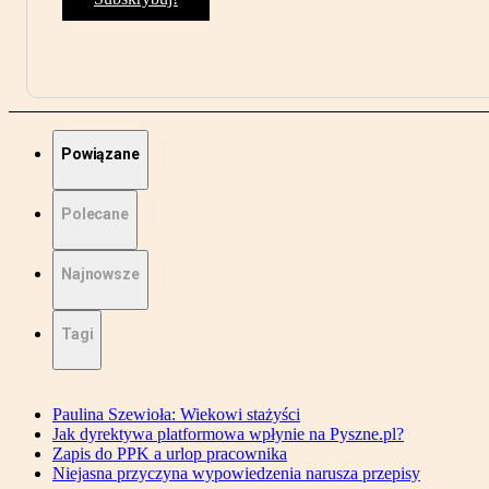
Powiązane
Polecane
Najnowsze
Tagi
Paulina Szewioła: Wiekowi stażyści
Jak dyrektywa platformowa wpłynie na Pyszne.pl?
Zapis do PPK a urlop pracownika
Niejasna przyczyna wypowiedzenia narusza przepisy