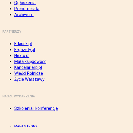
Ogłoszenia
Prenumerata
Archiwum
PARTNERZY
E-kiosk.pl
E-gazety.pl
Nexto.pl
Mała księgowość
Kancelarierp.pl
Wieści Rolnicze
Życie Warszawy
NASZE WYDARZENIA
Szkolenia i konferencje
MAPA STRONY