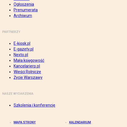
Ogłoszenia
Prenumerata
Archiwum
PARTNERZY
E-kiosk.pl
E-gazety.pl
Nexto.pl
Mała księgowość
Kancelarierp.pl
Wieści Rolnicze
Życie Warszawy
NASZE WYDARZENIA
Szkolenia i konferencje
MAPA STRONY
KALENDARIUM