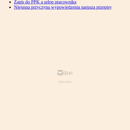
Zapis do PPK a urlop pracownika
Niejasna przyczyna wypowiedzenia narusza przepisy