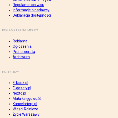
Regulamin serwisu
Informacje o nadawcy
Deklaracja dostępności
REKLAMA I PRENUMERATA
Reklama
Ogłoszenia
Prenumerata
Archiwum
PARTNERZY
E-kiosk.pl
E-gazety.pl
Nexto.pl
Mała księgowość
Kancelarierp.pl
Wieści Rolnicze
Życie Warszawy