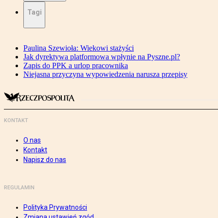
Tagi
Paulina Szewioła: Wiekowi stażyści
Jak dyrektywa platformowa wpłynie na Pyszne.pl?
Zapis do PPK a urlop pracownika
Niejasna przyczyna wypowiedzenia narusza przepisy
KONTAKT
O nas
Kontakt
Napisz do nas
REGULAMIN
Polityka Prywatności
Zmiana ustawień zgód