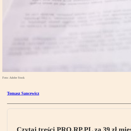
Foto: Adobe Stock
Tomasz Sancewicz
Czytaj treści PRO.RP.PL za 39 zł mies