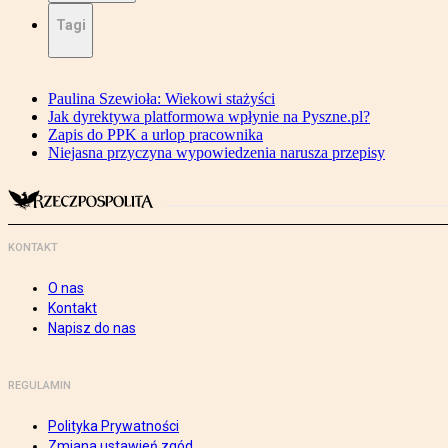
Tagi
Paulina Szewioła: Wiekowi stażyści
Jak dyrektywa platformowa wpłynie na Pyszne.pl?
Zapis do PPK a urlop pracownika
Niejasna przyczyna wypowiedzenia narusza przepisy
KONTAKT
O nas
Kontakt
Napisz do nas
REGULAMIN
Polityka Prywatności
Zmiana ustawień zgód