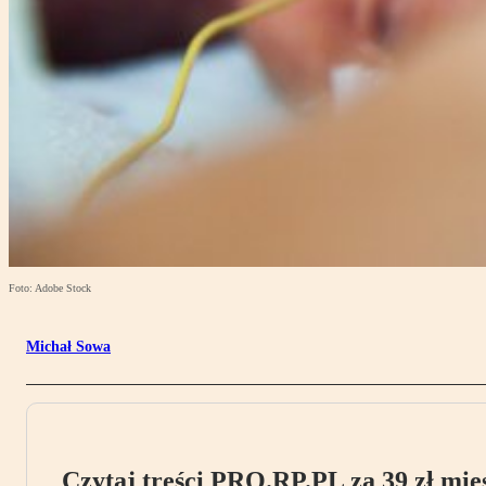
Foto: Adobe Stock
Michał Sowa
Czytaj treści PRO.RP.PL za 39 zł mies