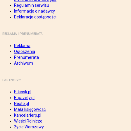
Regulamin serwisu
Informacje o nadawcy
Deklaracja dostępności
REKLAMA I PRENUMERATA
Reklama
Ogłoszenia
Prenumerata
Archiwum
PARTNERZY
E-kiosk.pl
E-gazety.pl
Nexto.pl
Mała księgowość
Kancelarierp.pl
Wieści Rolnicze
Życie Warszawy