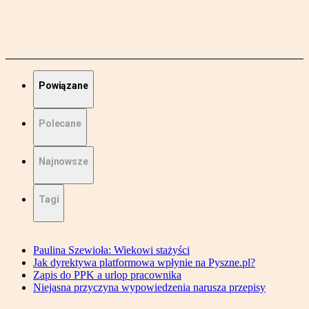
Powiązane
Polecane
Najnowsze
Tagi
Paulina Szewioła: Wiekowi stażyści
Jak dyrektywa platformowa wpłynie na Pyszne.pl?
Zapis do PPK a urlop pracownika
Niejasna przyczyna wypowiedzenia narusza przepisy