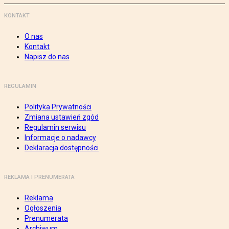
KONTAKT
O nas
Kontakt
Napisz do nas
REGULAMIN
Polityka Prywatności
Zmiana ustawień zgód
Regulamin serwisu
Informacje o nadawcy
Deklaracja dostępności
REKLAMA I PRENUMERATA
Reklama
Ogłoszenia
Prenumerata
Archiwum