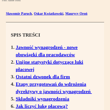
Foto: Adobe Stock
Sławomir Paruch
,
Oskar Kwiatkowski
,
Maurycy Oroń
SPIS TREŚCI
Jawność wynagrodzeń - nowe
obowiązki dla pracodawców
Unijne statystyki dotyczące luki
płacowej
Ostatni dzwonek dla firm
Etapy przygotowań do wdrożenia
dyrektywy o jawności wynagrodzeń
Składniki wynagrodzenia
Jak liczyć lukę płacową?