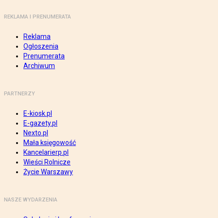
REKLAMA I PRENUMERATA
Reklama
Ogłoszenia
Prenumerata
Archiwum
PARTNERZY
E-kiosk.pl
E-gazety.pl
Nexto.pl
Mała księgowość
Kancelarierp.pl
Wieści Rolnicze
Życie Warszawy
NASZE WYDARZENIA