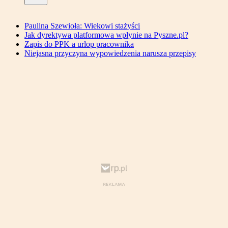
Paulina Szewioła: Wiekowi stażyści
Jak dyrektywa platformowa wpłynie na Pyszne.pl?
Zapis do PPK a urlop pracownika
Niejasna przyczyna wypowiedzenia narusza przepisy