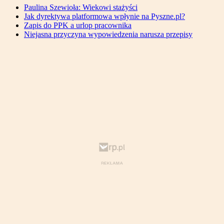
Paulina Szewioła: Wiekowi stażyści
Jak dyrektywa platformowa wpłynie na Pyszne.pl?
Zapis do PPK a urlop pracownika
Niejasna przyczyna wypowiedzenia narusza przepisy