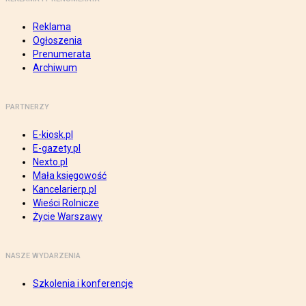
Reklama
Ogłoszenia
Prenumerata
Archiwum
PARTNERZY
E-kiosk.pl
E-gazety.pl
Nexto.pl
Mała księgowość
Kancelarierp.pl
Wieści Rolnicze
Życie Warszawy
NASZE WYDARZENIA
Szkolenia i konferencje