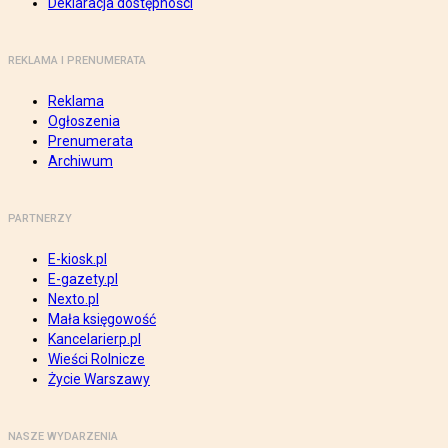
Deklaracja dostępności
REKLAMA I PRENUMERATA
Reklama
Ogłoszenia
Prenumerata
Archiwum
PARTNERZY
E-kiosk.pl
E-gazety.pl
Nexto.pl
Mała księgowość
Kancelarierp.pl
Wieści Rolnicze
Życie Warszawy
NASZE WYDARZENIA