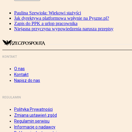
Paulina Szewioła: Wiekowi stażyści
Jak dyrektywa platformowa wpłynie na Pyszne.pl?
Zapis do PPK a urlop pracownika
Niejasna przyczyna wypowiedzenia narusza przepisy
KONTAKT
O nas
Kontakt
Napisz do nas
REGULAMIN
Polityka Prywatności
Zmiana ustawień zgód
Regulamin serwisu
Informacje o nadawcy