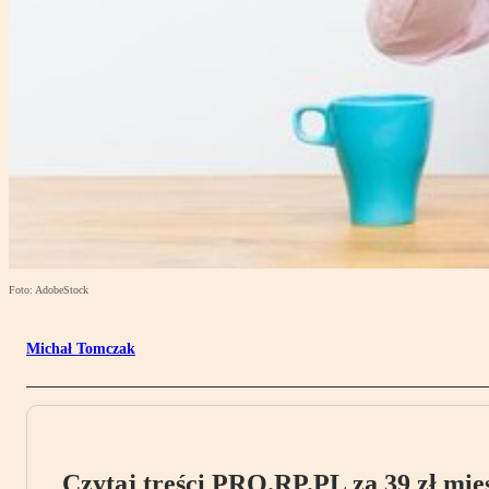
Foto: AdobeStock
Michał Tomczak
Czytaj treści PRO.RP.PL za 39 zł mies