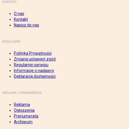
KONTAKT
O nas
Kontakt
Napisz do nas
REGULAMIN
Polityka Prywatności
Zmiana ustawień zgód
Regulamin serwisu
Informacje o nadawcy
Deklaracja dostępności
REKLAMA I PRENUMERATA
Reklama
Ogłoszenia
Prenumerata
Archiwum