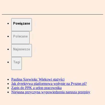
Powiązane
Polecane
Najnowsze
Tagi
Paulina Szewioła: Wiekowi stażyści
Jak dyrektywa platformowa wpłynie na Pyszne.pl?
Zapis do PPK a urlop pracownika
Niejasna przyczyna wypowiedzenia narusza przepisy