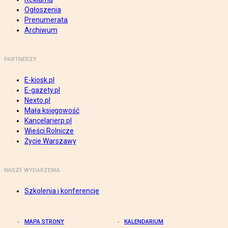
Ogłoszenia
Prenumerata
Archiwum
PARTNERZY
E-kiosk.pl
E-gazety.pl
Nexto.pl
Mała księgowość
Kancelarierp.pl
Wieści Rolnicze
Życie Warszawy
NASZE WYDARZENIA
Szkolenia i konferencje
MAPA STRONY
KALENDARIUM