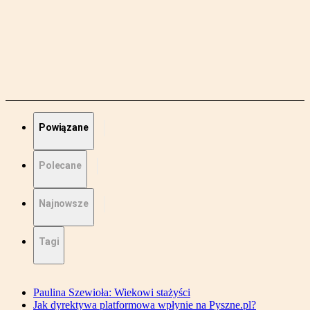
Powiązane
Polecane
Najnowsze
Tagi
Paulina Szewioła: Wiekowi stażyści
Jak dyrektywa platformowa wpłynie na Pyszne.pl?