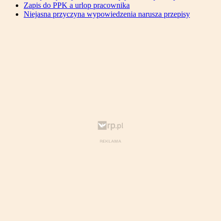
Zapis do PPK a urlop pracownika
Niejasna przyczyna wypowiedzenia narusza przepisy