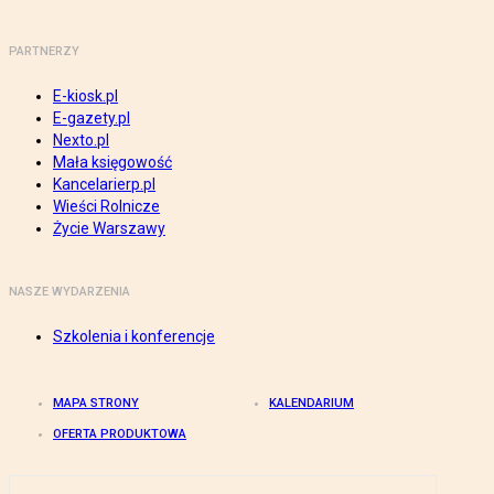
PARTNERZY
E-kiosk.pl
E-gazety.pl
Nexto.pl
Mała księgowość
Kancelarierp.pl
Wieści Rolnicze
Życie Warszawy
NASZE WYDARZENIA
Szkolenia i konferencje
MAPA STRONY
KALENDARIUM
OFERTA PRODUKTOWA