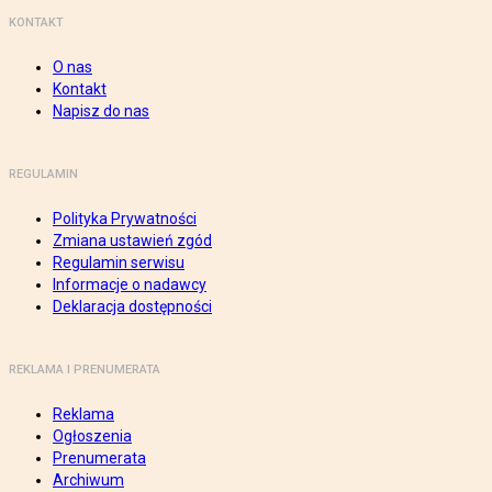
KONTAKT
O nas
Kontakt
Napisz do nas
REGULAMIN
Polityka Prywatności
Zmiana ustawień zgód
Regulamin serwisu
Informacje o nadawcy
Deklaracja dostępności
REKLAMA I PRENUMERATA
Reklama
Ogłoszenia
Prenumerata
Archiwum