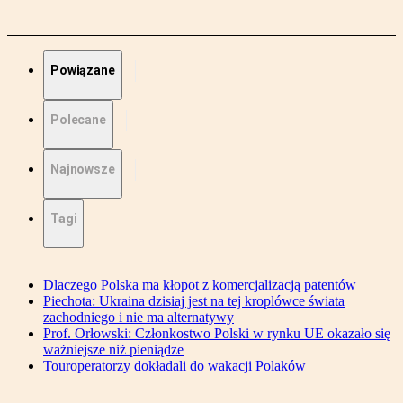
Powiązane
Polecane
Najnowsze
Tagi
Dlaczego Polska ma kłopot z komercjalizacją patentów
Piechota: Ukraina dzisiaj jest na tej kroplówce świata
zachodniego i nie ma alternatywy
Prof. Orłowski: Członkostwo Polski w rynku UE okazało się
ważniejsze niż pieniądze
Touroperatorzy dokładali do wakacji Polaków