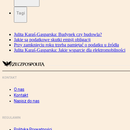
Tagi
Julita Karaś-Gasparska: Budynek czy budowla?
Jakie są podatkowe skutki emisji obligacji
Przy zamknięciu roku trzeba pamiętać o podatku u źródła
Julita Karaś-Gasparska: Jakie wsparcie dla elektromobilności
KONTAKT
O nas
Kontakt
Napisz do nas
REGULAMIN
Polityka Prywatności