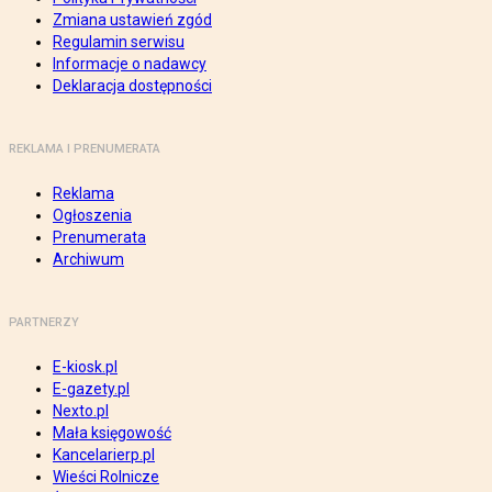
Zmiana ustawień zgód
Regulamin serwisu
Informacje o nadawcy
Deklaracja dostępności
REKLAMA I PRENUMERATA
Reklama
Ogłoszenia
Prenumerata
Archiwum
PARTNERZY
E-kiosk.pl
E-gazety.pl
Nexto.pl
Mała księgowość
Kancelarierp.pl
Wieści Rolnicze