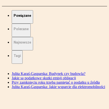
Powiązane
Polecane
Najnowsze
Tagi
Julita Karaś-Gasparska: Budynek czy budowla?
Jakie są podatkowe skutki emisji obligacji
Przy zamknięciu roku trzeba pamiętać o podatku u źródła
Julita Karaś-Gasparska: Jakie wsparcie dla elektromobilności