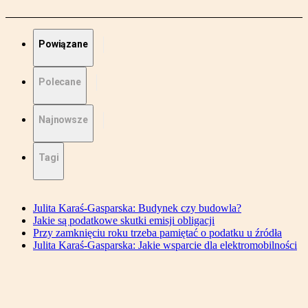
Powiązane
Polecane
Najnowsze
Tagi
Julita Karaś-Gasparska: Budynek czy budowla?
Jakie są podatkowe skutki emisji obligacji
Przy zamknięciu roku trzeba pamiętać o podatku u źródła
Julita Karaś-Gasparska: Jakie wsparcie dla elektromobilności