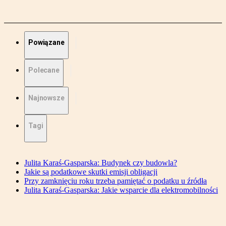
Powiązane
Polecane
Najnowsze
Tagi
Julita Karaś-Gasparska: Budynek czy budowla?
Jakie są podatkowe skutki emisji obligacji
Przy zamknięciu roku trzeba pamiętać o podatku u źródła
Julita Karaś-Gasparska: Jakie wsparcie dla elektromobilności