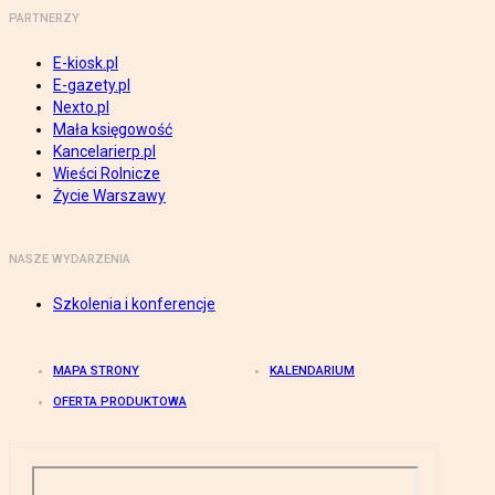
PARTNERZY
E-kiosk.pl
E-gazety.pl
Nexto.pl
Mała księgowość
Kancelarierp.pl
Wieści Rolnicze
Życie Warszawy
NASZE WYDARZENIA
Szkolenia i konferencje
MAPA STRONY
KALENDARIUM
OFERTA PRODUKTOWA