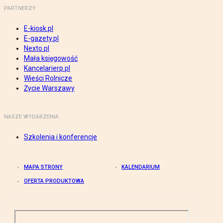
PARTNERZY
E-kiosk.pl
E-gazety.pl
Nexto.pl
Mała księgowość
Kancelarierp.pl
Wieści Rolnicze
Życie Warszawy
NASZE WYDARZENIA
Szkolenia i konferencje
MAPA STRONY
KALENDARIUM
OFERTA PRODUKTOWA