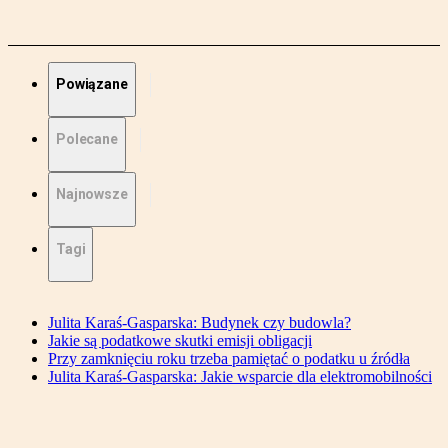
Powiązane
Polecane
Najnowsze
Tagi
Julita Karaś-Gasparska: Budynek czy budowla?
Jakie są podatkowe skutki emisji obligacji
Przy zamknięciu roku trzeba pamiętać o podatku u źródła
Julita Karaś-Gasparska: Jakie wsparcie dla elektromobilności