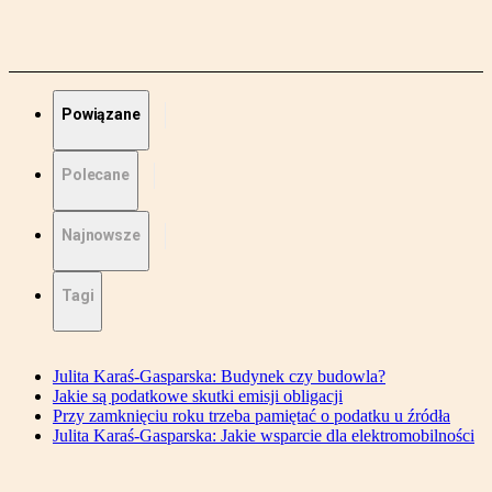
Powiązane
Polecane
Najnowsze
Tagi
Julita Karaś-Gasparska: Budynek czy budowla?
Jakie są podatkowe skutki emisji obligacji
Przy zamknięciu roku trzeba pamiętać o podatku u źródła
Julita Karaś-Gasparska: Jakie wsparcie dla elektromobilności