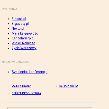
PARTNERZY
E-kiosk.pl
E-gazety.pl
Nexto.pl
Mała księgowość
Kancelarierp.pl
Wieści Rolnicze
Życie Warszawy
NASZE WYDARZENIA
Szkolenia i konferencje
MAPA STRONY
KALENDARIUM
OFERTA PRODUKTOWA