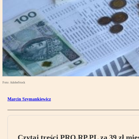
Foto: AdobeStock
Marcin Szymankiewicz
Czytaj treści PRO.RP.PL za 39 zł mies