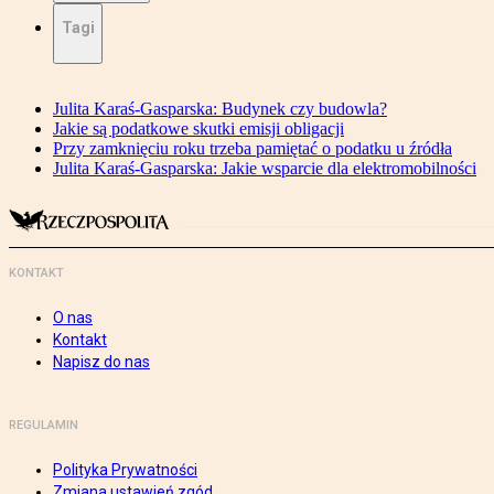
Tagi
Julita Karaś-Gasparska: Budynek czy budowla?
Jakie są podatkowe skutki emisji obligacji
Przy zamknięciu roku trzeba pamiętać o podatku u źródła
Julita Karaś-Gasparska: Jakie wsparcie dla elektromobilności
KONTAKT
O nas
Kontakt
Napisz do nas
REGULAMIN
Polityka Prywatności
Zmiana ustawień zgód