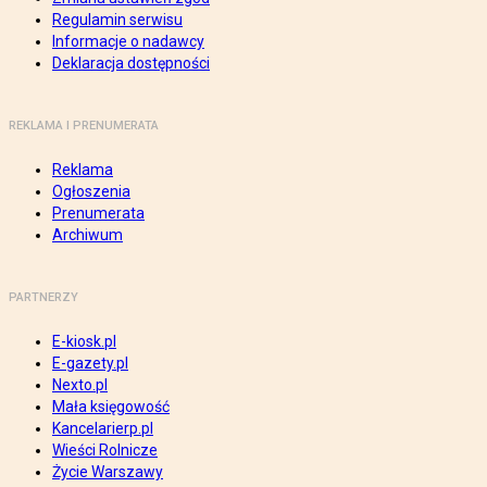
Regulamin serwisu
Informacje o nadawcy
Deklaracja dostępności
REKLAMA I PRENUMERATA
Reklama
Ogłoszenia
Prenumerata
Archiwum
PARTNERZY
E-kiosk.pl
E-gazety.pl
Nexto.pl
Mała księgowość
Kancelarierp.pl
Wieści Rolnicze
Życie Warszawy