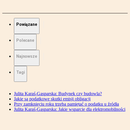
Powiązane
Polecane
Najnowsze
Tagi
Julita Karaś-Gasparska: Budynek czy budowla?
Jakie są podatkowe skutki emisji obligacji
Przy zamknięciu roku trzeba pamiętać o podatku u źródła
Julita Karaś-Gasparska: Jakie wsparcie dla elektromobilności