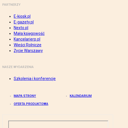
PARTNERZY
E-kiosk.pl
E-gazety.pl
Nexto.pl
Mała księgowość
Kancelarierp.pl
Wieści Rolnicze
Życie Warszawy
NASZE WYDARZENIA
Szkolenia i konferencje
MAPA STRONY
KALENDARIUM
OFERTA PRODUKTOWA