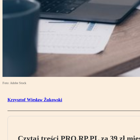
Foto: Adobe Stock
Krzysztof Wiesław Żukowski
Czytaj treści PRO.RP.PL za 39 zł mies