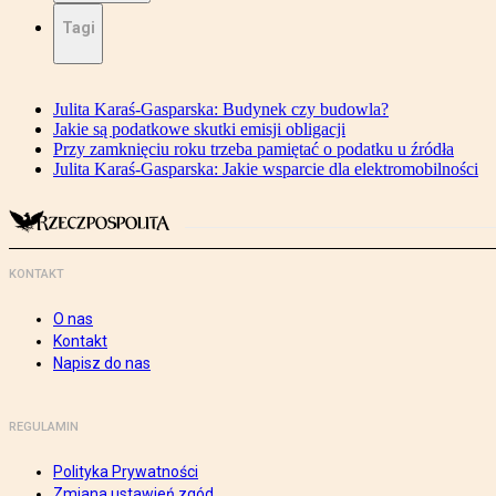
Tagi
Julita Karaś-Gasparska: Budynek czy budowla?
Jakie są podatkowe skutki emisji obligacji
Przy zamknięciu roku trzeba pamiętać o podatku u źródła
Julita Karaś-Gasparska: Jakie wsparcie dla elektromobilności
KONTAKT
O nas
Kontakt
Napisz do nas
REGULAMIN
Polityka Prywatności
Zmiana ustawień zgód