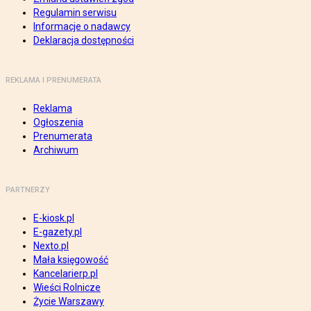
Regulamin serwisu
Informacje o nadawcy
Deklaracja dostępności
REKLAMA I PRENUMERATA
Reklama
Ogłoszenia
Prenumerata
Archiwum
PARTNERZY
E-kiosk.pl
E-gazety.pl
Nexto.pl
Mała księgowość
Kancelarierp.pl
Wieści Rolnicze
Życie Warszawy