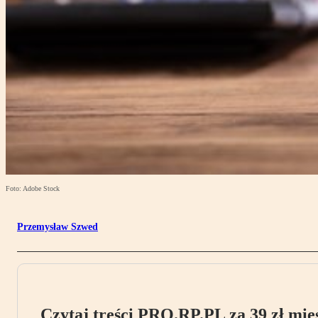
Foto: Adobe Stock
Przemysław Szwed
Czytaj treści PRO.RP.PL za 39 zł mies