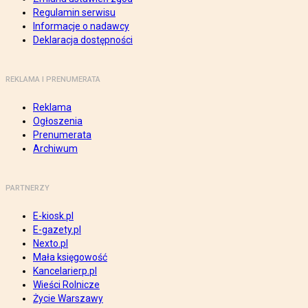
Regulamin serwisu
Informacje o nadawcy
Deklaracja dostępności
REKLAMA I PRENUMERATA
Reklama
Ogłoszenia
Prenumerata
Archiwum
PARTNERZY
E-kiosk.pl
E-gazety.pl
Nexto.pl
Mała księgowość
Kancelarierp.pl
Wieści Rolnicze
Życie Warszawy