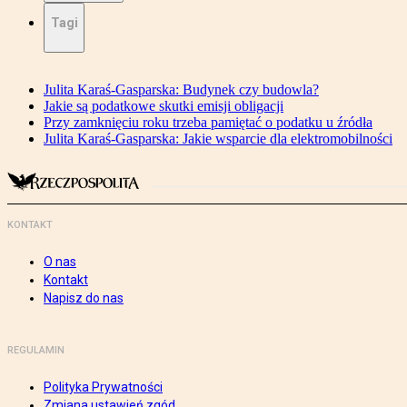
Tagi
Julita Karaś-Gasparska: Budynek czy budowla?
Jakie są podatkowe skutki emisji obligacji
Przy zamknięciu roku trzeba pamiętać o podatku u źródła
Julita Karaś-Gasparska: Jakie wsparcie dla elektromobilności
KONTAKT
O nas
Kontakt
Napisz do nas
REGULAMIN
Polityka Prywatności
Zmiana ustawień zgód