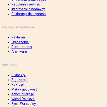
Regulamin serwisu
Informacje o nadawcy
Deklaracja dostępności
REKLAMA I PRENUMERATA
Reklama
Ogłoszenia
Prenumerata
Archiwum
PARTNERZY
E-kiosk.pl
E-gazety.pl
Nexto.pl
Mała księgowość
Kancelarierp.pl
Wieści Rolnicze
Życie Warszawy