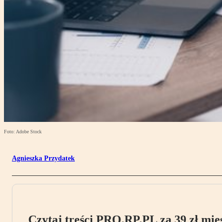
Foto: Adobe Stock
Agnieszka Przydatek
Czytaj treści PRO.RP.PL za 39 zł mies