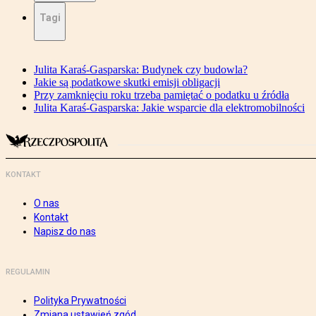
Tagi
Julita Karaś-Gasparska: Budynek czy budowla?
Jakie są podatkowe skutki emisji obligacji
Przy zamknięciu roku trzeba pamiętać o podatku u źródła
Julita Karaś-Gasparska: Jakie wsparcie dla elektromobilności
KONTAKT
O nas
Kontakt
Napisz do nas
REGULAMIN
Polityka Prywatności
Zmiana ustawień zgód