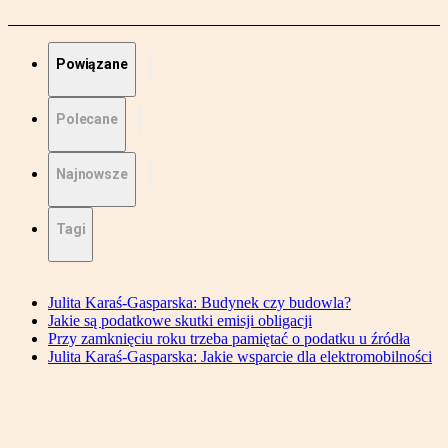
Powiązane
Polecane
Najnowsze
Tagi
Julita Karaś-Gasparska: Budynek czy budowla?
Jakie są podatkowe skutki emisji obligacji
Przy zamknięciu roku trzeba pamiętać o podatku u źródła
Julita Karaś-Gasparska: Jakie wsparcie dla elektromobilności