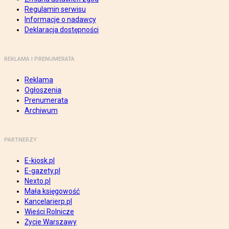
Regulamin serwisu
Informacje o nadawcy
Deklaracja dostępności
REKLAMA I PRENUMERATA
Reklama
Ogłoszenia
Prenumerata
Archiwum
PARTNERZY
E-kiosk.pl
E-gazety.pl
Nexto.pl
Mała księgowość
Kancelarierp.pl
Wieści Rolnicze
Życie Warszawy