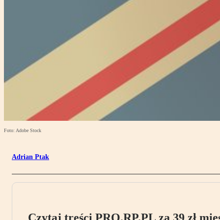
Foto: Adobe Stock
Adrian Ptak
Czytaj treści PRO.RP.PL za 39 zł mies