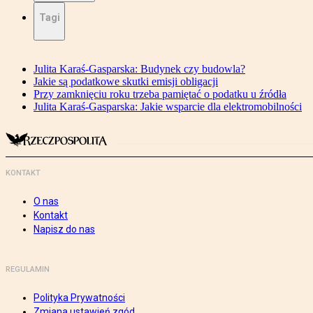
Tagi
Julita Karaś-Gasparska: Budynek czy budowla?
Jakie są podatkowe skutki emisji obligacji
Przy zamknięciu roku trzeba pamiętać o podatku u źródła
Julita Karaś-Gasparska: Jakie wsparcie dla elektromobilności
KONTAKT
O nas
Kontakt
Napisz do nas
REGULAMIN
Polityka Prywatności
Zmiana ustawień zgód