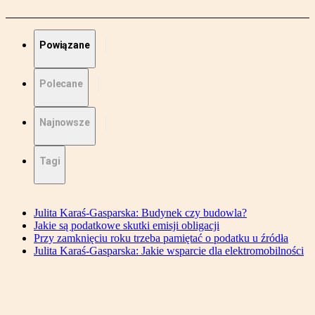
Powiązane
Polecane
Najnowsze
Tagi
Julita Karaś-Gasparska: Budynek czy budowla?
Jakie są podatkowe skutki emisji obligacji
Przy zamknięciu roku trzeba pamiętać o podatku u źródła
Julita Karaś-Gasparska: Jakie wsparcie dla elektromobilności